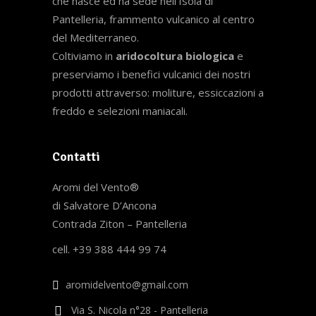
che nasce ed ha sede nell’Isola di
Pantelleria, frammento vulcanico al centro
del Mediterraneo.
Coltiviamo in
aridocoltura biologica
e
preserviamo i benefici vulcanici dei nostri
prodotti attraverso: moliture, essiccazioni a
freddo e selezioni maniacali.
Contatti
Aromi del Vento®
di Salvatore D’Ancona
Contrada Ziton – Pantelleria
cell. +39 388 444 99 74
aromidelvento@gmail.com
Via S. Nicola n°28 - Pantelleria